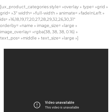
[ux_product_categories style= »overlay » type= »grid »
grid= »3″ width= »full-width » animate= »fadeInLeft »
ids= »16,18,19,17,20,27,28,29,32,26,30,31″
orderby= »name » image_size= »large »
image_overlay= »rgba(38, 38, 38, 0.16) »
text_pos= »middle » text_size= »large »]