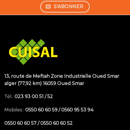
S'ABONNER
Boomerang
Casino
–
Innovation
trifft
Unterhaltung
bringt
frischen
13, route de Meftah Zone Industrielle Oued Smar
Wind
alger (77,92 km) 16059 Oued Smar
in
die
Tél.:
0
23 93 00 51 / 52
deutsche
Online-
Mobiles :
0550 60 60 59 / 0560 95 53 94
Casino-
Szene.
0550 60 60 57 / 0550 60 60 52
Das