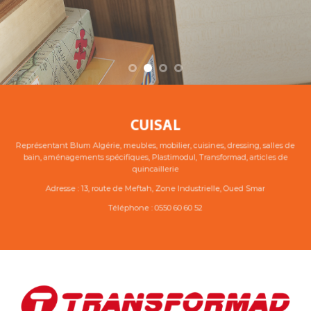
CUISAL
Représentant Blum Algérie, meubles, mobilier, cuisines, dressing, salles de
bain, aménagements spécifiques, Plastimodul, Transformad, articles de
quincaillerie
Adresse
:
13, route de Meftah, Zone Industrielle, Oued Smar
Téléphone
:
0550 60 60 52